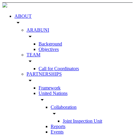
ABOUT
arrow_drop_down
ARABUNI
arrow_drop_down
Background
Objectives
TEAM
arrow_drop_down
Call for Coordinators
PARTNERSHIPS
arrow_drop_down
Framework
United Nations
arrow_drop_down
Collaboration
arrow_drop_down
Joint Inspection Unit
Reports
Events