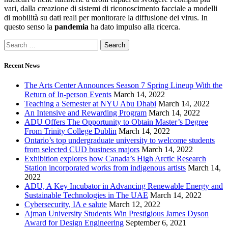
vari, dalla creazione di sistemi di riconoscimento facciale a modelli
di mobilità su dati reali per monitorare la diffusione dei virus. In
questo senso la
pandemia
ha dato impulso alla ricerca.
Recent News
The Arts Center Announces Season 7 Spring Lineup With the
Return of In-person Events
March 14, 2022
Teaching a Semester at NYU Abu Dhabi
March 14, 2022
An Intensive and Rewarding Program
March 14, 2022
ADU Offers The Opportunity to Obtain Master’s Degree
From Trinity College Dublin
March 14, 2022
Ontario’s top undergraduate university to welcome students
from selected CUD business majors
March 14, 2022
Exhibition explores how Canada’s High Arctic Research
Station incorporated works from indigenous artists
March 14,
2022
ADU, A Key Incubator in Advancing Renewable Energy and
Sustainable Technologies in The UAE
March 14, 2022
Cybersecurity, IA e salute
March 12, 2022
Ajman University Students Win Prestigious James Dyson
Award for Design Engineering
September 6, 2021