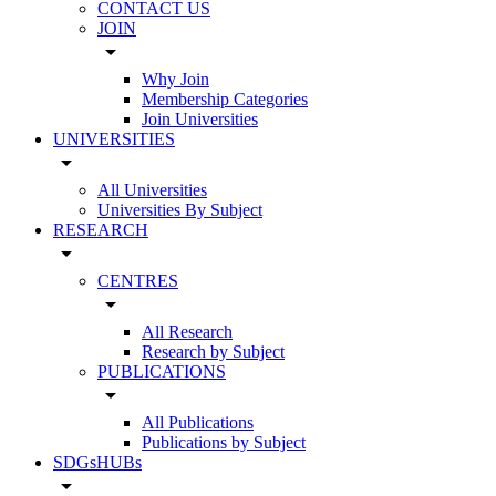
CONTACT US
JOIN
arrow_drop_down
Why Join
Membership Categories
Join Universities
UNIVERSITIES
arrow_drop_down
All Universities
Universities By Subject
RESEARCH
arrow_drop_down
CENTRES
arrow_drop_down
All Research
Research by Subject
PUBLICATIONS
arrow_drop_down
All Publications
Publications by Subject
SDGsHUBs
arrow_drop_down