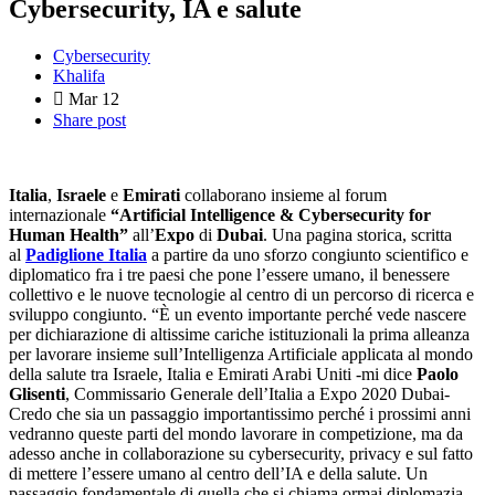
Cybersecurity, IA e salute
Cybersecurity
Khalifa
Mar
12
Share post
Italia
,
Israele
e
Emirati
collaborano insieme al forum
internazionale
“Artificial Intelligence & Cybersecurity for
Human Health”
all’
Expo
di
Dubai
. Una pagina storica, scritta
al
Padiglione Italia
a partire da uno sforzo congiunto scientifico e
diplomatico fra i tre paesi che pone l’essere umano, il benessere
collettivo e le nuove tecnologie al centro di un percorso di ricerca e
sviluppo congiunto. “È un evento importante perché vede nascere
per dichiarazione di altissime cariche istituzionali la prima alleanza
per lavorare insieme sull’Intelligenza Artificiale applicata al mondo
della salute tra Israele, Italia e Emirati Arabi Uniti -mi dice
Paolo
Glisenti
, Commissario Generale dell’Italia a Expo 2020 Dubai-
Credo che sia un passaggio importantissimo perché i prossimi anni
vedranno queste parti del mondo lavorare in competizione, ma da
adesso anche in collaborazione su cybersecurity, privacy e sul fatto
di mettere l’essere umano al centro dell’IA e della salute. Un
passaggio fondamentale di quella che si chiama ormai diplomazia