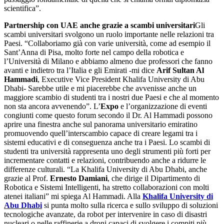
scientifica”.
Partnership con UAE anche grazie a scambi universitari
Gli
scambi universitari svolgono un ruolo importante nelle relazioni tra
Paesi. “Collaboriamo già con varie università, come ad esempio il
Sant’Anna di Pisa, molto forte nel campo della robotica e
l’Università di Milano e abbiamo almeno due professori che fanno
avanti e indietro tra l’Italia e gli Emirati -mi dice
Arif Sultan Al
Hammadi
, Executive Vice President Khalifa University di Abu
Dhabi- Sarebbe utile e mi piacerebbe che avvenisse anche un
maggiore scambio di studenti tra i nostri due Paesi e che al momento
non sta ancora avvenendo”. L’
Expo
e l’organizzazione di eventi
congiunti come questo forum secondo il Dr. Al Hammadi possono
aprire una finestra anche sul panorama universitario emiratino
promuovendo quell’interscambio capace di creare legami tra i
sistemi educativi e di conseguenza anche tra i Paesi. Lo scambi di
studenti tra università rappresenta uno degli strumenti più forti per
incrementare contatti e relazioni, contribuendo anche a ridurre le
differenze culturali. “La Khalifa University di Abu Dhabi, anche
grazie al Prof.
Ernesto Damiani
, che dirige il Dipartimento di
Robotica e Sistemi Intelligenti, ha stretto collaborazioni con molti
atenei italiani” mi spiega Al Hammadi. Alla
Khalifa University di
Abu Dhabi
si punta molto sulla ricerca e sullo sviluppo di soluzioni
tecnologiche avanzate, da robot per intervenire in caso di disastri
nucleari o nelle raffinerie a droni capaci di svolgere i compiti più