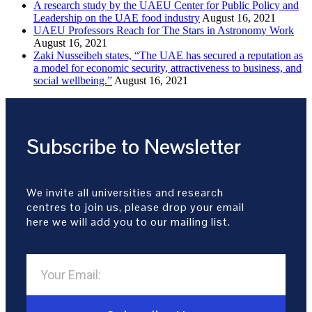
A research study by the UAEU Center for Public ‎Policy and
Leadership on the UAE food industry
August 16, 2021
UAEU Professors Reach for The Stars in Astronomy Work
August 16, 2021
Zaki Nusseibeh states, “The UAE has secured a reputation as
a model for economic security, attractiveness to business, and
social wellbeing.”
August 16, 2021
Subscribe to Newsletter
We invite all universities and research
centres to join us, please drop your email
here we will add you to our mailing list.